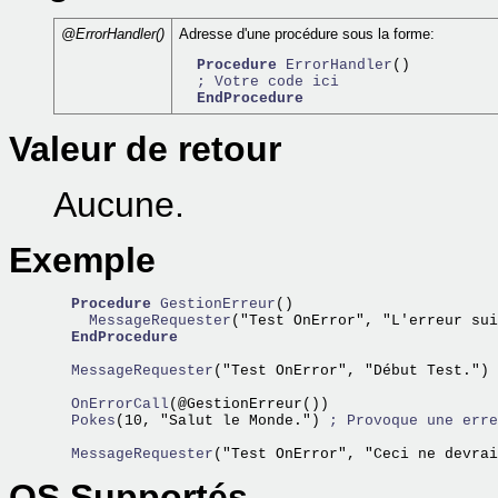
@ErrorHandler()
Adresse d'une procédure sous la forme:
Procedure
ErrorHandler
()

; Votre code ici
EndProcedure
Valeur de retour
Aucune.
Exemple
Procedure
GestionErreur
    MessageRequester
("Test OnError", "L'erreur su
EndProcedure
  MessageRequester
("Test OnError", "Début Test.")

  OnErrorCall
  Pokes
(10, "Salut le Monde.") 
; Provoque une erre
  MessageRequester
OS Supportés