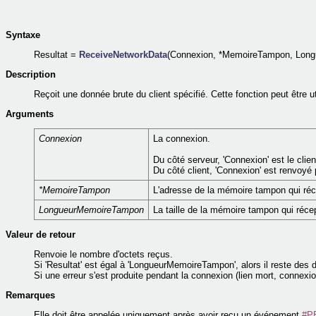
Syntaxe
Resultat =
ReceiveNetworkData
(Connexion, *MemoireTampon, Lon
Description
Reçoit une donnée brute du client spécifié. Cette fonction peut être ut
Arguments
Connexion
La connexion.
Du côté serveur, 'Connexion' est le cli
Du côté client, 'Connexion' est renvoyé
*MemoireTampon
L'adresse de la mémoire tampon qui réc
LongueurMemoireTampon
La taille de la mémoire tampon qui réce
Valeur de retour
Renvoie le nombre d'octets reçus.
Si 'Resultat' est égal à 'LongueurMemoireTampon', alors il reste des d
Si une erreur s'est produite pendant la connexion (lien mort, connexion
Remarques
Elle doit être appelée uniquement après avoir reçu un événement
#P