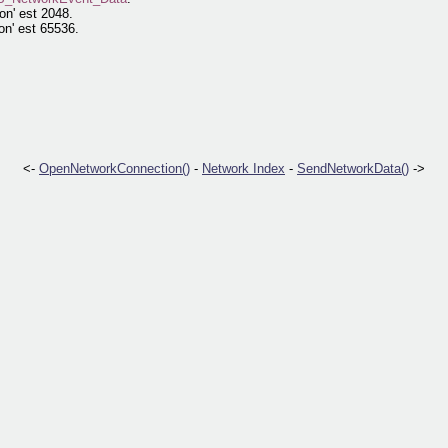
n' est 2048.
n' est 65536.
<-
OpenNetworkConnection()
-
Network Index
-
SendNetworkData()
->