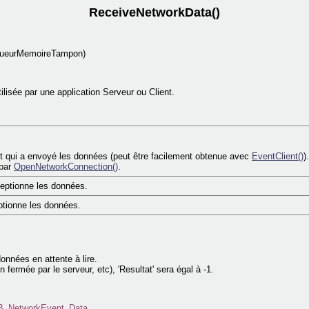
ReceiveNetworkData()
gueurMemoireTampon)
ilisée par une application Serveur ou Client.
ent qui a envoyé les données (peut être facilement obtenue avec
EventClient()
).
 par
OpenNetworkConnection()
.
eptionne les données.
ptionne les données.
onnées en attente à lire.
 fermée par le serveur, etc), 'Resultat' sera égal à -1.
B_NetworkEvent_Data
.