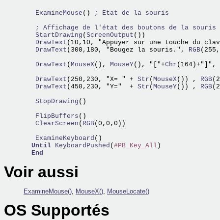
   ExamineMouse
() 
; Etat de la souris
; Affichage de l'état des boutons de la souris
   StartDrawing
(
ScreenOutput
   DrawText
(10,10, "Appuyer sur une touche du clav
   DrawText
(300,180, "Bougez la souris.",
 RGB
(255,
   DrawText
(
MouseX
(),
 MouseY
(), "["+
Chr
(164)+"]",
 
   DrawText
(250,230, "X= " +
 Str
(
MouseX
()) ,
 RGB
   DrawText
(450,230, "Y="  +
 Str
(
MouseY
()) ,
 RGB
(2
   StopDrawing
()

   FlipBuffers
   ClearScreen
(
RGB
(0,0,0)) 

   ExamineKeyboard
()

Until
KeyboardPushed
(
#PB_Key_All
)

End
Voir aussi
ExamineMouse()
,
MouseX()
,
MouseLocate()
OS Supportés