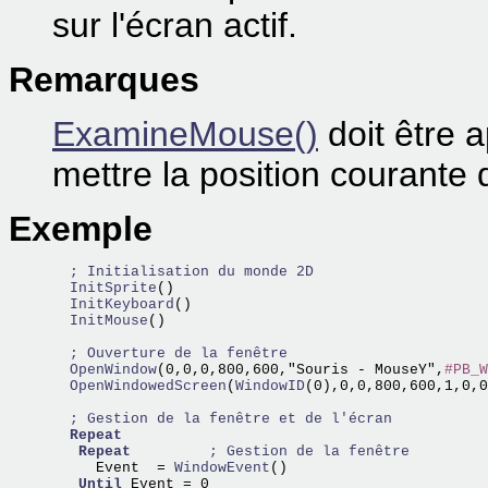
sur l'écran actif.
Remarques
ExamineMouse()
doit être a
mettre la position courante d
Exemple
; Initialisation du monde 2D
  InitSprite
  InitKeyboard
  InitMouse
()

; Ouverture de la fenêtre
  OpenWindow
(0,0,0,800,600,"Souris - MouseY",
#PB_W
  OpenWindowedScreen
(
WindowID
(0),0,0,800,600,1,0,0
; Gestion de la fenêtre et de l'écran
Repeat
Repeat
; Gestion de la fenêtre
     Event  =
 WindowEvent
() 

Until
 Event = 0
