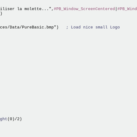
iliser la molette...",
#PB_Window_ScreenCentered
|
#PB_Wind
)

ces/Data/PureBasic.bmp")   
; Load nice small Logo
                
ght
(0)/2)
