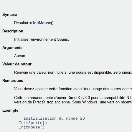
Syntaxe
Resultat =
InitMouse
()
Description
Initialise l'environnement Souris.
Arguments
Aucun.
Valeur de retour
Renvoie une valeur non nulle si une souris est disponible, zéro sinon
Remarques
Vous devez appeler cette fonction avant tout usage des autres comm
Cette commande tente d'ouvrir DirectX (v3.0 pour la compatibilité NT4
version de DirectX trop ancienne. Sous Windows, une version récente d
Exemple
; Initialisation du monde 2D
  InitSprite
  InitMouse
()
