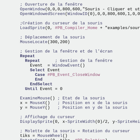
; Ouverture de la fenêtre
  OpenWindow
(0,0,0,800,600,"Souris - Cliquer et ut
  OpenWindowedScreen
(
WindowID
(0),0,0,800,600,1,0,0
;Création du curseur de la souris
  LoadSprite
(0, 
#PB_Compiler_Home
 + "examples/sour
; Déplacement de la souris
  MouseLocate
(300,200)

; Gestion de la fenêtre et de l'écran
Repeat
Repeat
; Gestion de la fenêtre
      Event  =
 WindowEvent
() 

Select
 Event 

Case
#PB_Event_CloseWindow
End
EndSelect
Until
 Event = 0

  ExamineMouse
() 
; Etat de la souris
  x =
 MouseX
()   
; Position en x de la souris     
  y =
 MouseY
()   
; Position en y de la souris
; Affichage du curseur
  DisplaySprite
(0, x-
SpriteWidth
(0)/2, y-
SpriteHei
; Molette de la souris = Rotation du curseur
  tiks =
 MouseWheel