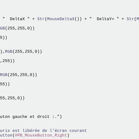
 "  DeltaX " +
 Str
(
MouseDeltaX
()) + "  DeltaY= " +
 Str
(
M
GB
(255,255,0))

5))

),
RGB
(255,255,0))

,255))

RGB
(255,255,0))

55))

55,255,0))

uris est libérée de l'écran courant
utton
(
#PB_MouseButton_Right