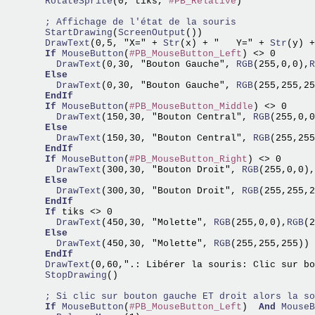
  RotateSprite
(0, tiks, 
#PB_Relative
)

; Affichage de l'état de la souris
  StartDrawing
(
ScreenOutput
  DrawText
(0,5, "X=" +
 Str
(x) + "   Y=" +
 Str
(y) +
If
MouseButton
(
#PB_MouseButton_Left
    DrawText
(0,30, "Bouton Gauche",
 RGB
(255,0,0),
R
Else
    DrawText
(0,30, "Bouton Gauche",
 RGB
(255,255,25
EndIf
If
MouseButton
(
#PB_MouseButton_Middle
    DrawText
(150,30, "Bouton Central",
 RGB
(255,0,0
Else
    DrawText
(150,30, "Bouton Central",
 RGB
(255,255
EndIf
If
MouseButton
(
#PB_MouseButton_Right
    DrawText
(300,30, "Bouton Droit",
 RGB
(255,0,0),
Else
    DrawText
(300,30, "Bouton Droit",
 RGB
(255,255,2
EndIf
If
    DrawText
(450,30, "Molette",
 RGB
(255,0,0),
RGB
(2
Else
    DrawText
(450,30, "Molette",
 RGB
(255,255,255))

EndIf
  DrawText
  StopDrawing
()

; Si clic sur bouton gauche ET droit alors la so
If
MouseButton
(
#PB_MouseButton_Left
)  
And
MouseB