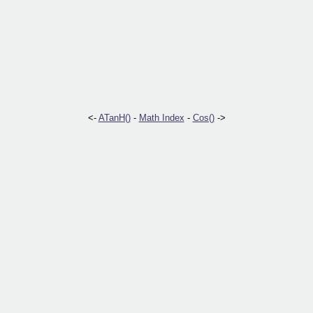
<-
ATanH()
-
Math Index
-
Cos()
->