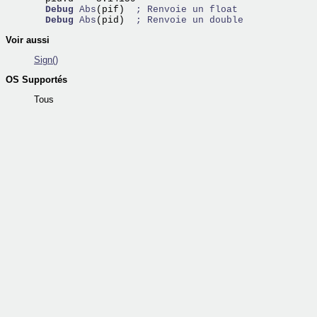
Debug
Abs
(pif)  
; Renvoie un float
Debug
Abs
(pid)  
; Renvoie un double
Voir aussi
Sign()
OS Supportés
Tous