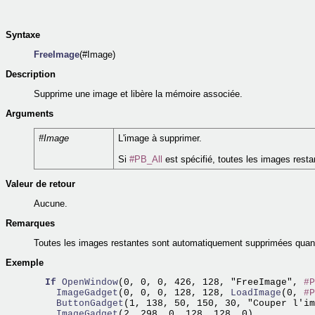
Syntaxe
FreeImage
(#Image)
Description
Supprime une image et libère la mémoire associée.
Arguments
#Image
L'image à supprimer.
Si
#PB_All
est spécifié, toutes les images resta
Valeur de retour
Aucune.
Remarques
Toutes les images restantes sont automatiquement supprimées quan
Exemple
If
OpenWindow
(0, 0, 0, 426, 128, "FreeImage", 
#P
    ImageGadget
(0, 0, 0, 128, 128,
 LoadImage
(0, 
#P
    ButtonGadget
    ImageGadget
(2, 298, 0, 128, 128, 0)
