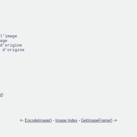
l'image
age
d'origine
 d'origine
()
<-
EncodeImage()
-
Image Index
-
GetImageFrame()
->