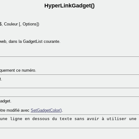
HyperLinkGadget()
$, Couleur [, Options])
s web, dans la GadgetList courante.
tiquement ce numéro.
t.
gadget.
 être modifié avec
SetGadgetColor()
.