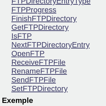
FTPDirectoryEntryType
FTPProgress
FinishFTPDirectory
GetFTPDirectory
IsFTP
NextFTPDirectoryEntry
OpenFTP
ReceiveFTPFile
RenameFTPFile
SendFTPFile
SetFTPDirectory
Exemple