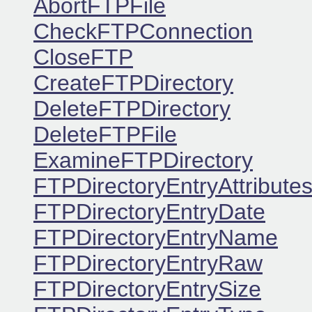
AbortFTPFile
CheckFTPConnection
CloseFTP
CreateFTPDirectory
DeleteFTPDirectory
DeleteFTPFile
ExamineFTPDirectory
FTPDirectoryEntryAttribute
FTPDirectoryEntryDate
FTPDirectoryEntryName
FTPDirectoryEntryRaw
FTPDirectoryEntrySize