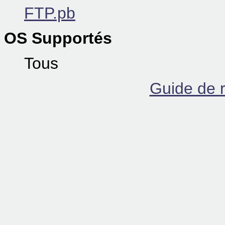
FTP.pb
OS Supportés
Tous
Guide de r