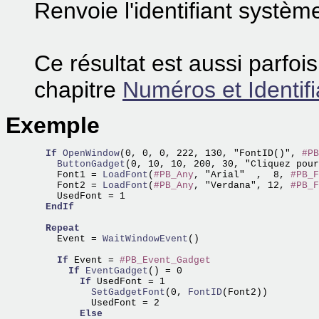
Renvoie l'identifiant système
Ce résultat est aussi parfoi
chapitre
Numéros et Identifi
Exemple
If
OpenWindow
(0, 0, 0, 222, 130, "FontID()", 
#PB
    ButtonGadget
(0, 10, 10, 200, 30, "Cliquez pour
    Font1 =
 LoadFont
(
#PB_Any
, "Arial"  ,  8, 
#PB_F
    Font2 =
 LoadFont
(
#PB_Any
, "Verdana", 12, 
#PB_F
    UsedFont = 1

EndIf
Repeat
    Event =
 WaitWindowEvent
()

If
 Event = 
#PB_Event_Gadget
If
EventGadget
() = 0

If
          SetGadgetFont
(0,
 FontID
(Font2)) 

          UsedFont = 2

Else