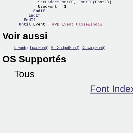
          SetGadgetFont
(0,
 FontID
(Font1)) 

          UsedFont = 1

EndIf
EndIf
EndIf
Until
 Event = 
#PB_Event_CloseWindow
Voir aussi
IsFont()
,
LoadFont()
,
SetGadgetFont()
,
DrawingFont()
OS Supportés
Tous
Font Inde