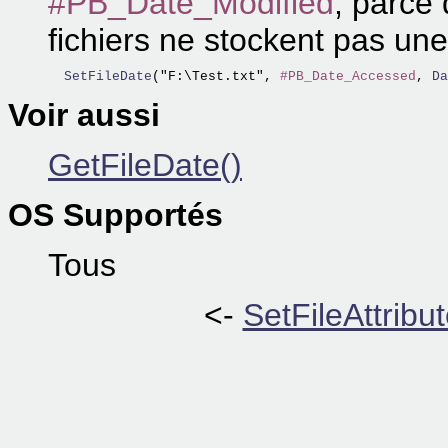
#PB_Date_Modified
, parce
fichiers ne stockent pas une
  SetFileDate
("F:\Test.txt", 
#PB_Date_Accessed
,
 Da
Voir aussi
GetFileDate()
OS Supportés
Tous
<-
SetFileAttribut