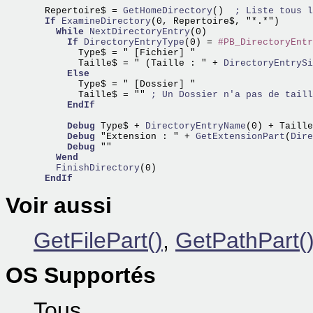
  Repertoire$ =
 GetHomeDirectory
()  
; Liste tous l
If
ExamineDirectory
(0, Repertoire$, "*.*")  

While
NextDirectoryEntry
(0)

If
DirectoryEntryType
(0) = 
#PB_DirectoryEntr
        Type$ = " [Fichier] "

        Taille$ = " (Taille : " +
 DirectoryEntrySi
Else
        Type$ = " [Dossier] "

        Taille$ = "" 
; Un Dossier n'a pas de taill
EndIf
Debug
 Type$ +
 DirectoryEntryName
(0) + Taille
Debug
 "Extension : " +
 GetExtensionPart
(
Dire
Debug
 ""

Wend
    FinishDirectory
(0)

EndIf
Voir aussi
GetFilePart()
,
GetPathPart(
OS Supportés
Tous