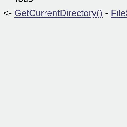
<-
GetCurrentDirectory()
-
Fil