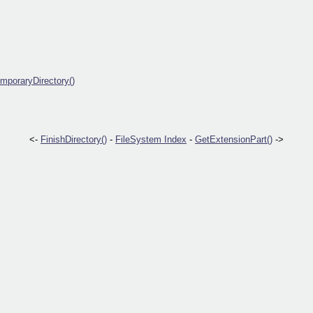
mporaryDirectory()
<-
FinishDirectory()
-
FileSystem Index
-
GetExtensionPart()
->