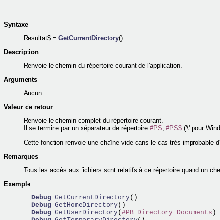
Syntaxe
Resultat$ =
GetCurrentDirectory
()
Description
Renvoie le chemin du répertoire courant de l'application.
Arguments
Aucun.
Valeur de retour
Renvoie le chemin complet du répertoire courant.
Il se termine par un séparateur de répertoire
#PS
,
#PS$
('\' pour Win
Cette fonction renvoie une chaîne vide dans le cas très improbable d
Remarques
Tous les accès aux fichiers sont relatifs à ce répertoire quand un ch
Exemple
Debug
GetCurrentDirectory
()

Debug
GetHomeDirectory
()

Debug
GetUserDirectory
(
#PB_Directory_Documents
)

Debug
GetTemporaryDirectory
()
