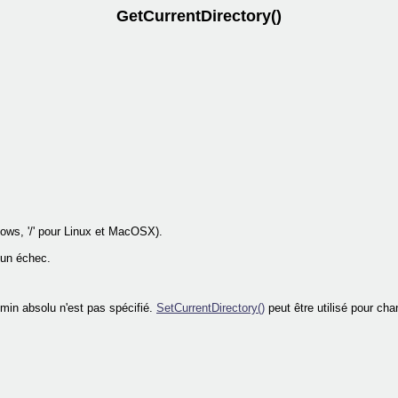
GetCurrentDirectory()
dows, '/' pour Linux et MacOSX).
'un échec.
emin absolu n'est pas spécifié.
SetCurrentDirectory()
peut être utilisé pour cha