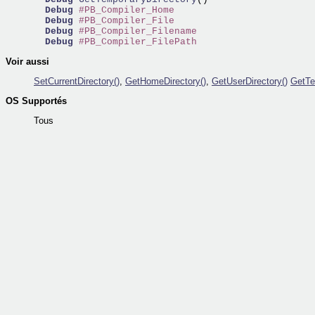
Debug
#PB_Compiler_Home
Debug
#PB_Compiler_File
Debug
#PB_Compiler_Filename
Debug
#PB_Compiler_FilePath
Voir aussi
SetCurrentDirectory()
,
GetHomeDirectory()
,
GetUserDirectory()
GetTe
OS Supportés
Tous