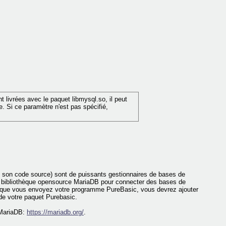
t livrées avec le paquet libmysql.so, il peut
e. Si ce paramètre n'est pas spécifié,
de son code source) sont de puissants gestionnaires de bases de
a bibliothèque opensource MariaDB pour connecter des bases de
sque vous envoyez votre programme PureBasic, vous devrez ajouter
u de votre paquet Purebasic.
e MariaDB:
https://mariadb.org/
.