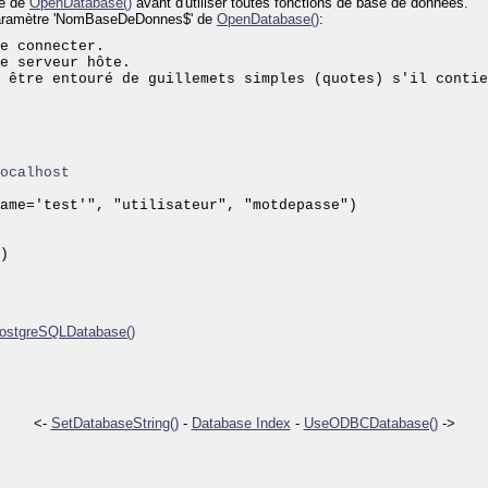
de de
OpenDatabase()
avant d'utiliser toutes fonctions de base de données.
 paramètre 'NomBaseDeDonnes$' de
OpenDatabase()
:
e connecter.

e serveur hôte.

ocalhost
ame='test'", "utilisateur", "motdepasse")

)

ostgreSQLDatabase()
<-
SetDatabaseString()
-
Database Index
-
UseODBCDatabase()
->