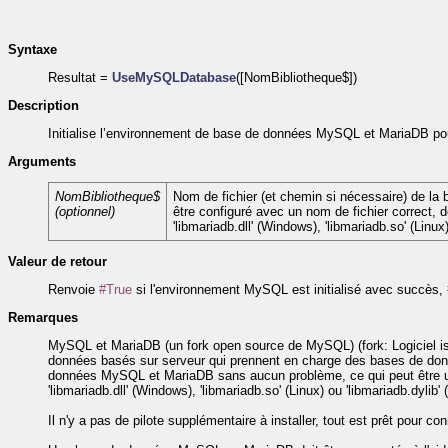
Syntaxe
Resultat =
UseMySQLDatabase
([NomBibliotheque$])
Description
Initialise l’environnement de base de données MySQL et MariaDB pour 
Arguments
NomBibliotheque$
Nom de fichier (et chemin si nécessaire) de la b
(optionnel)
être configuré avec un nom de fichier correct, 
'libmariadb.dll' (Windows), 'libmariadb.so' (Linux
Valeur de retour
Renvoie
#True
si l'environnement MySQL est initialisé avec succès,
Remarques
MySQL et MariaDB (un fork open source de MySQL) (fork: Logiciel issu
données basés sur serveur qui prennent en charge des bases de don
données MySQL et MariaDB sans aucun problème, ce qui peut être ut
'libmariadb.dll' (Windows), 'libmariadb.so' (Linux) ou 'libmariadb.dyli
Il n'y a pas de pilote supplémentaire à installer, tout est prêt pou