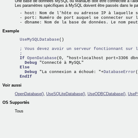
Une base de données MySQL ou MariaDB doit être connectée à l'ai
Les paramètres spécifiques à MySQL doivent être passés dans le
  - host: Nom de l'hôte ou adresse IP à laquelle s
  - port: Numéro de port auquel se connecter sur l
Exemple
  UseMySQLDatabase
()

; Vous devez avoir un serveur fonctionnant sur l
;
If
OpenDatabase
(0, "host=localhost port=3306 dbn
Debug
 "Connecté à MySQL"

Else
Debug
 "La connexion a échoué: "+
DatabaseError
(
EndIf
Voir aussi
OpenDatabase()
,
UseSQLiteDatabase()
,
UseODBCDatabase()
,
UseP
OS Supportés
Tous