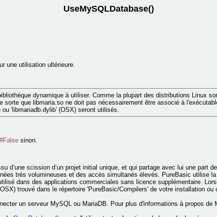
UseMySQLDatabase()
une utilisation ultérieure.
ibliothèque dynamique à utiliser. Comme la plupart des distributions Linux son
de sorte que libmaria.so ne doit pas nécessairement être associé à l'exécutabl
) ou 'libmariadb.dylib' (OSX) seront utilisés.
#False
sinon.
 d’une scission d’un projet initial unique, et qui partage avec lui une part 
nées très volumineuses et des accès simultanés élevés. PureBasic utilise l
ilisé dans des applications commerciales sans licence supplémentaire. Lor
b' (OSX) trouvé dans le répertoire 'PureBasic/Compilers' de votre installation o
r connecter un serveur MySQL ou MariaDB. Pour plus d'informations à propos d