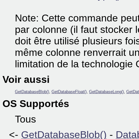
Note: Cette commande peut 
par colonne (il faut stocker l
doit être utilisé plusieurs fo
même colonne renverrait un
limitation de la technologi
Voir aussi
GetDatabaseBlob()
,
GetDatabaseFloat()
,
GetDatabaseLong()
,
GetDat
OS Supportés
Tous
<-
GetDatabaseBlob()
-
Data