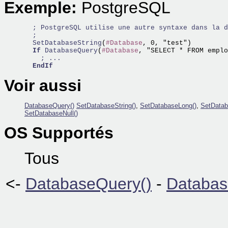
Exemple:
PostgreSQL
; PostgreSQL utilise une autre syntaxe dans la d
;
  SetDatabaseString
(
#Database
, 0, "test")  

If
DatabaseQuery
(
#Database
, "SELECT * FROM emplo
; ...
EndIf
Voir aussi
DatabaseQuery()
SetDatabaseString()
,
SetDatabaseLong()
,
SetDatab
SetDatabaseNull()
OS Supportés
Tous
<-
DatabaseQuery()
-
Databas