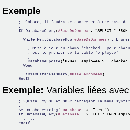
Exemple
; D'abord, il faudra se connecter à une base de 
;
If
DatabaseQuery
(
#BaseDeDonnees
, "SELECT * FROM 
While
NextDatabaseRow
(
#BaseDeDonnees
) 
; Enumér
; Mise à jour du champ 'checked'  pour chaqu
; est le premier de la table 'employee'
;
      DatabaseUpdate
("UPDATE employee SET checked=
Wend
    FinishDatabaseQuery
(
#BaseDeDonnees
)

EndIf
Exemple:
Variables liées av
; SQLite, MySQL et ODBC partagent la même syntax
;
  SetDatabaseString
(
#Database
, 0, "test")  

If
DatabaseQuery
(
#Database
, "SELECT * FROM emplo
; ...
EndIf