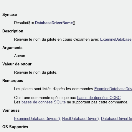
Syntaxe
Resultat$ =
DatabaseDriverName
()
Description
Renvoie le nom du pilote en cours d'examen avec
ExamineDatabaseD
Arguments
Aucun.
Valeur de retour
Renvoie le nom du pilote.
Remarques
Les pilotes sont listés d'après les commandes
ExamineDatabaseDriv
C'est une commande spécifique aux
bases de données ODBC
.
Les
bases de données SQLite
ne supportent pas cette commande.
Voir aussi
ExamineDatabaseDrivers()
,
NextDatabaseDriver()
,
DatabaseDriverDes
OS Supportés