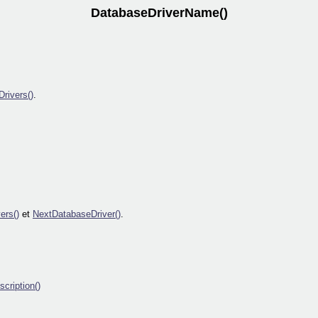
DatabaseDriverName()
rivers()
.
ers()
et
NextDatabaseDriver()
.
cription()