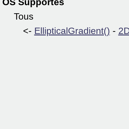
OS Supportés
Tous
<-
EllipticalGradient()
-
2D