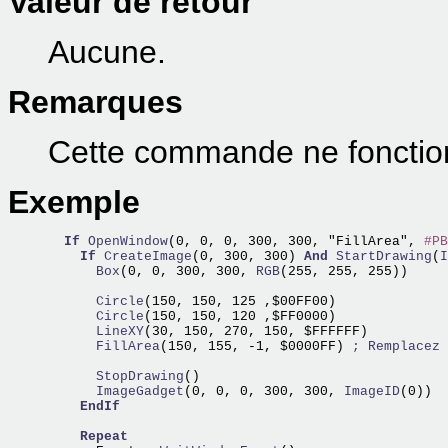
Valeur de retour
Aucune.
Remarques
Cette commande ne foncti
Exemple
If
OpenWindow
(0, 0, 0, 300, 300, "FillArea", 
#PB
If
CreateImage
(0, 300, 300) 
And
StartDrawing
(
I
      Box
(0, 0, 300, 300,
 RGB
(255, 255, 255))

      Circle
      Circle
      LineXY
      FillArea
(150, 155, -1, $0000FF) 
; Remplacez 
      StopDrawing
      ImageGadget
(0, 0, 0, 300, 300,
 ImageID
(0))

EndIf
Repeat