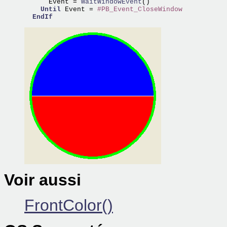
      Event =
 WaitWindowEvent
()

Until
 Event = 
#PB_Event_CloseWindow
EndIf
Voir aussi
FrontColor()