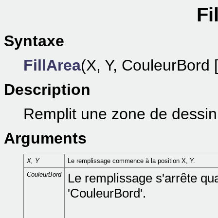
Fi
Syntaxe
FillArea
(X, Y, CouleurBord [
Description
Remplit une zone de dessin 
Arguments
X, Y
Le remplissage commence à la position X, Y.
CouleurBord
Le remplissage s'arrête qua
'CouleurBord'.