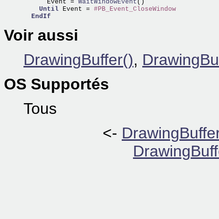
      Event =
 WaitWindowEvent
()      

Until
 Event = 
#PB_Event_CloseWindow
EndIf
Voir aussi
DrawingBuffer()
,
DrawingBuf
OS Supportés
Tous
<-
DrawingBuffer
DrawingBuff