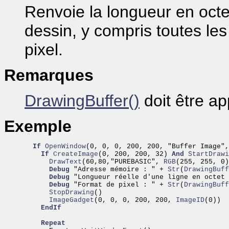
Renvoie la longueur en octe
dessin, y compris toutes l
pixel.
Remarques
DrawingBuffer()
doit être app
Exemple
If
OpenWindow
(0, 0, 0, 200, 200, "Buffer Image",
If
CreateImage
(0, 200, 200, 32) 
And
StartDrawi
      DrawText
(60,80,"PUREBASIC",
 RGB
(255, 255, 0)
Debug
 "Adresse mémoire : " +
 Str
(
DrawingBuff
Debug
 "Longueur réelle d'une ligne en octet 
Debug
 "Format de pixel : " +
 Str
(
DrawingBuff
      StopDrawing
      ImageGadget
(0, 0, 0, 200, 200,
 ImageID
(0))

EndIf
Repeat